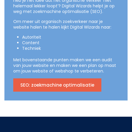
heb je het idee dat het organische verkeer ‘niet
helemaal lekker loopt’? Digital Wizards helpt je op
weg met zoekmachine optimalisatie (SEO).
Om meer uit organisch zoekverkeer naar je
website halen te halen kijkt Digital Wizards naar:
Autoriteit
Content
Techniek
Met bovenstaande punten maken we een audit
van jouw website en maken we een plan op maat
om jouw website of webshop te verbeteren.
SEO: zoekmachine optimalisatie