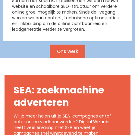
Samen met Socia ICT realiseerden we een nieuwe
website en schaalbare SEO-structuur om verdere
online groei mogelijk te maken. Sinds de livegang
werken we aan content, technische optimalisaties
en linkbuilding om de online zichtbaarheid en
leadgeneratie verder te vergroten.
Ons werk
SEA: zoekmachine
adverteren
Wil je meer halen uit je SEA-campagnes en/of
beter online vindbaar worden? Digital Wizards
heeft veel ervaring met SEA en weet je
campagnes snel winstgevend te maken.