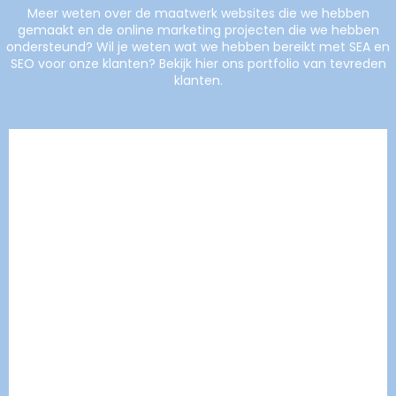
Meer weten over de maatwerk websites die we hebben
gemaakt en de online marketing projecten die we hebben
ondersteund? Wil je weten wat we hebben bereikt met SEA en
SEO voor onze klanten? Bekijk hier ons portfolio van tevreden
klanten.