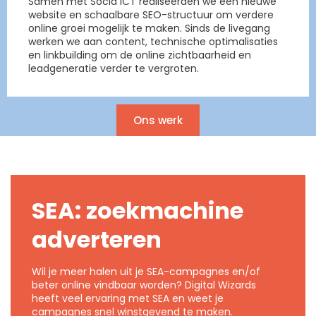
Samen met Socia ICT realiseerden we een nieuwe
website en schaalbare SEO-structuur om verdere
online groei mogelijk te maken. Sinds de livegang
werken we aan content, technische optimalisaties
en linkbuilding om de online zichtbaarheid en
leadgeneratie verder te vergroten.
Ons werk
SEA: zoekmachine
adverteren
Wil je meer halen uit je SEA-campagnes en/of
beter online vindbaar worden? Digital Wizards
heeft veel ervaring met SEA en weet je
campagnes snel winstgevend te maken.