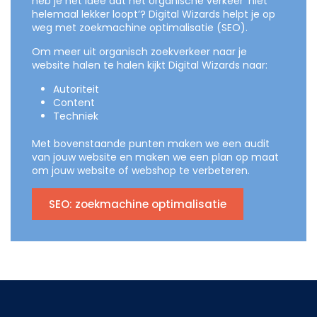
heb je het idee dat het organische verkeer ‘niet
helemaal lekker loopt’? Digital Wizards helpt je op
weg met zoekmachine optimalisatie (SEO).
Om meer uit organisch zoekverkeer naar je
website halen te halen kijkt Digital Wizards naar:
Autoriteit
Content
Techniek
Met bovenstaande punten maken we een audit
van jouw website en maken we een plan op maat
om jouw website of webshop te verbeteren.
SEO: zoekmachine optimalisatie