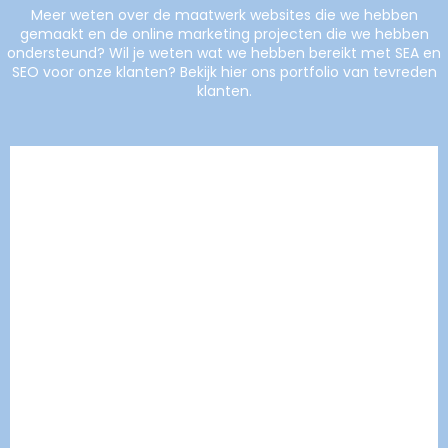
Meer weten over de maatwerk websites die we hebben
gemaakt en de online marketing projecten die we hebben
ondersteund? Wil je weten wat we hebben bereikt met SEA en
SEO voor onze klanten? Bekijk hier ons portfolio van tevreden
klanten.