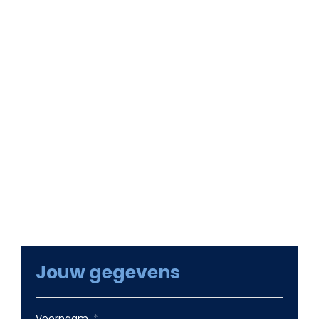
We komen graag met je in contact om te kijken
of we je kunnen helpen met een maatwerk
website of groei met online marketing.
Samen met ons team gaan we kijken naar je
wensen en welke groeikansen er zijn. Groeikansen
die op korte termijn voor winstgevende omzet
zorgen en voor online groei op langere termijn.
Jouw gegevens
Voornaam