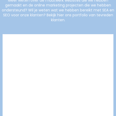
Meer weten over de maatwerk websites die we hebben
gemaakt en de online marketing projecten die we hebben
ondersteund? Wil je weten wat we hebben bereikt met SEA en
SEO voor onze klanten? Bekijk hier ons portfolio van tevreden
klanten.