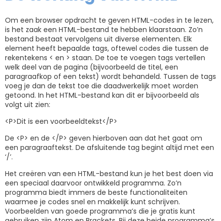
Om een browser opdracht te geven HTML-codes in te lezen,
is het zaak een HTML-bestand te hebben klaarstaan. Zo’n
bestand bestaat vervolgens uit diverse elementen. Elk
element heeft bepaalde tags, oftewel codes die tussen de
rekentekens < en > staan. De toe te voegen tags vertellen
welk deel van de pagina (bijvoorbeeld de titel, een
paragraafkop of een tekst) wordt behandeld. Tussen de tags
voeg je dan de tekst toe die daadwerkelijk moet worden
getoond. In het HTML-bestand kan dit er bijvoorbeeld als
volgt uit zien:
<P>Dit is een voorbeeldtekst</P>
De <P> en de </P> geven hierboven aan dat het gaat om
een paragraaftekst. De afsluitende tag begint altijd met een
‘/’.
Het creëren van een HTML-bestand kun je het best doen via
een speciaal daarvoor ontwikkeld programma. Zo’n
programma biedt immers de beste functionaliteiten
waarmee je codes snel en makkelijk kunt schrijven.
Voorbeelden van goede programma’s die je gratis kunt
gebruiken zijn Atom en Brackets. Bij deze beide programma’s