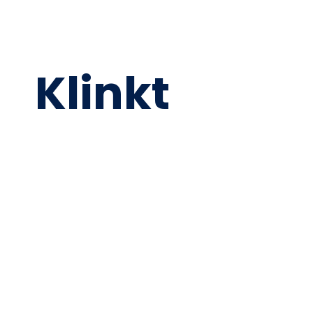
Klinkt
Goed?
We komen graag met je in contact om te kijken
of we je kunnen helpen met een maatwerk
website of groei met online marketing.
Samen met ons team gaan we kijken naar je
wensen en welke groeikansen er zijn. Groeikansen
die op korte termijn voor winstgevende omzet