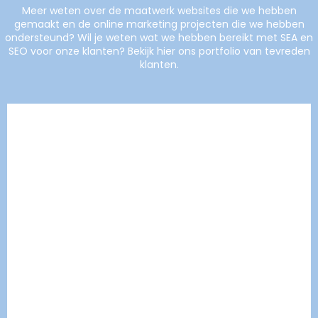
Meer weten over de maatwerk websites die we hebben
gemaakt en de online marketing projecten die we hebben
ondersteund? Wil je weten wat we hebben bereikt met SEA en
SEO voor onze klanten? Bekijk hier ons portfolio van tevreden
klanten.