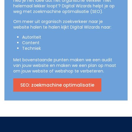
heb je het idee dat het organische verkeer ‘niet
helemaal lekker loopt’? Digital Wizards helpt je op
weg met zoekmachine optimalisatie (SEO).
Om meer uit organisch zoekverkeer naar je
website halen te halen kijkt Digital Wizards naar:
Autoriteit
Content
Techniek
Met bovenstaande punten maken we een audit
van jouw website en maken we een plan op maat
om jouw website of webshop te verbeteren.
SEO: zoekmachine optimalisatie