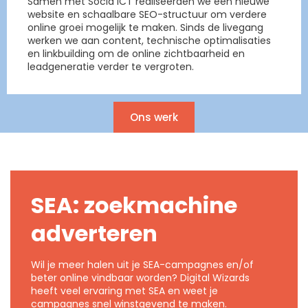
Samen met Socia ICT realiseerden we een nieuwe
website en schaalbare SEO-structuur om verdere
online groei mogelijk te maken. Sinds de livegang
werken we aan content, technische optimalisaties
en linkbuilding om de online zichtbaarheid en
leadgeneratie verder te vergroten.
Ons werk
SEA: zoekmachine
adverteren
Wil je meer halen uit je SEA-campagnes en/of
beter online vindbaar worden? Digital Wizards
heeft veel ervaring met SEA en weet je
campagnes snel winstgevend te maken.