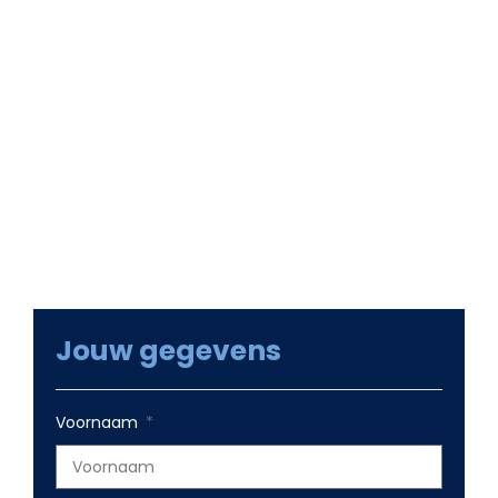
We komen graag met je in contact om te kijken
of we je kunnen helpen met een maatwerk
website of groei met online marketing.
Samen met ons team gaan we kijken naar je
wensen en welke groeikansen er zijn. Groeikansen
die op korte termijn voor winstgevende omzet
zorgen en voor online groei op langere termijn.
Jouw gegevens
Voornaam