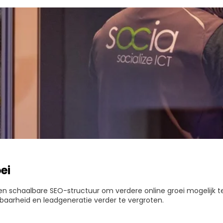
ei
n schaalbare SEO-structuur om verdere online groei mogelijk t
tbaarheid en leadgeneratie verder te vergroten.