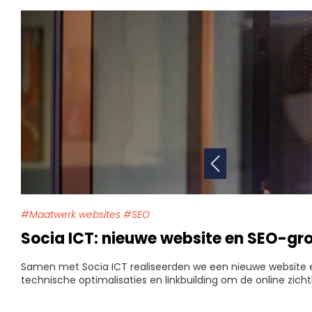
#Maatwerk websites #SEO
Socia ICT: nieuwe website en SEO-gro
Samen met Socia ICT realiseerden we een nieuwe website e
technische optimalisaties en linkbuilding om de online zich