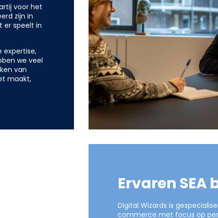
rtij voor het
rd zijn in
er speelt in
 expertise,
ebben we veel
aken van
et maakt,
Ervaren SEA 
Digital Wizards is gespecialis
commerce met focus op perfo