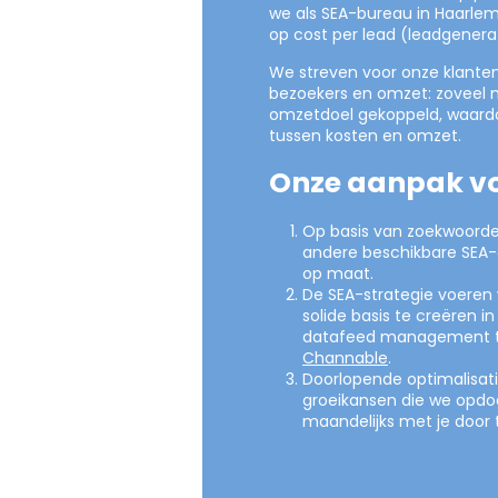
we als SEA-bureau in Haarlem 
op cost per lead (leadgener
We streven voor onze klanten
bezoekers en omzet: zoveel 
omzetdoel gekoppeld, waard
tussen kosten en omzet.
Onze aanpak vo
Op basis van zoekwoorde
andere beschikbare SEA
op maat.
De SEA-strategie voeren 
solide basis te creëren 
datafeed management to
Channable
.
Doorlopende optimalisat
groeikansen die we opdoe
maandelijks met je door 