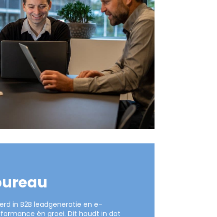
bureau
eerd in B2B leadgeneratie en e-
rmance én groei. Dit houdt in dat