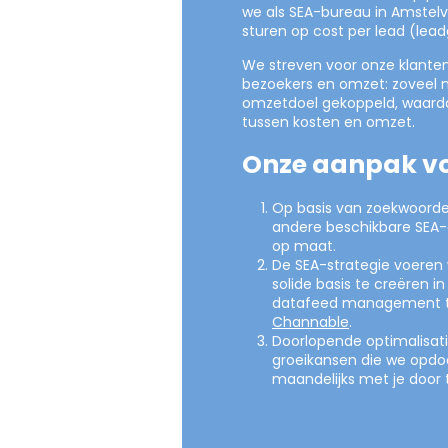
we als SEA-bureau in Amstelve
sturen op cost per lead (le
We streven voor onze klanten
bezoekers en omzet: zoveel 
omzetdoel gekoppeld, waard
tussen kosten en omzet.
Onze aanpak vo
Op basis van zoekwoorde
andere beschikbare SEA
op maat.
De SEA-strategie voeren 
solide basis te creëren 
datafeed management to
Channable
.
Doorlopende optimalisat
groeikansen die we opdoe
maandelijks met je door 