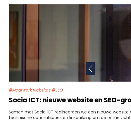
#Maatwerk websites #SEO
Socia ICT: nieuwe website en SEO-gro
Samen met Socia ICT realiseerden we een nieuwe website e
technische optimalisaties en linkbuilding om de online zich