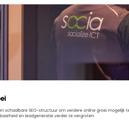
ei
n schaalbare SEO-structuur om verdere online groei mogelijk t
tbaarheid en leadgeneratie verder te vergroten.