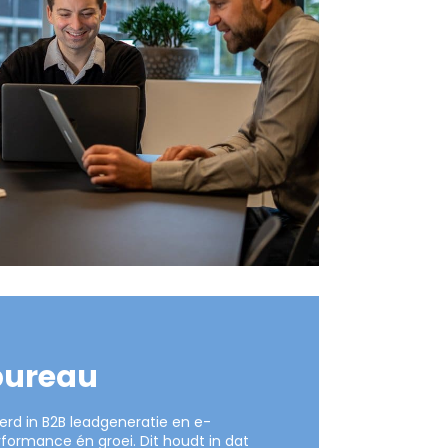
bureau
eerd in B2B leadgeneratie en e-
rmance én groei. Dit houdt in dat