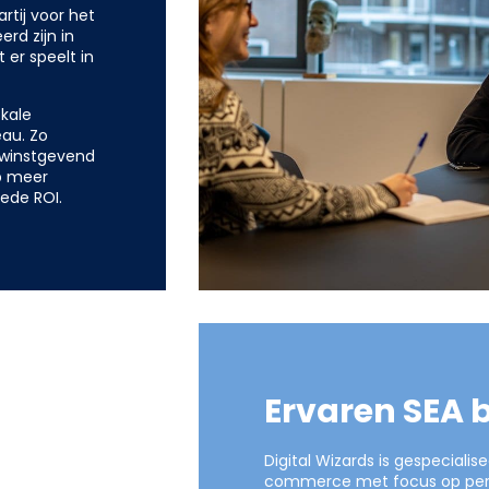
rtij voor het
rd zijn in
er speelt in
okale
eau. Zo
 winstgevend
p meer
ede ROI.
Ervaren SEA 
Digital Wizards is gespecialis
commerce met focus op perfo