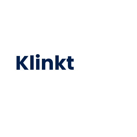
Klinkt
Goed?
We komen graag met je in contact om te kijken
of we je kunnen helpen met een maatwerk
website of groei met online marketing.