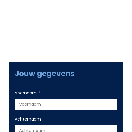
Samen met ons team gaan we kijken naar je
wensen en welke groeikansen er zijn. Groeikansen
die op korte termijn voor winstgevende omzet
zorgen en voor online groei op langere termijn.
Jouw gegevens
Voornaam
Achternaam