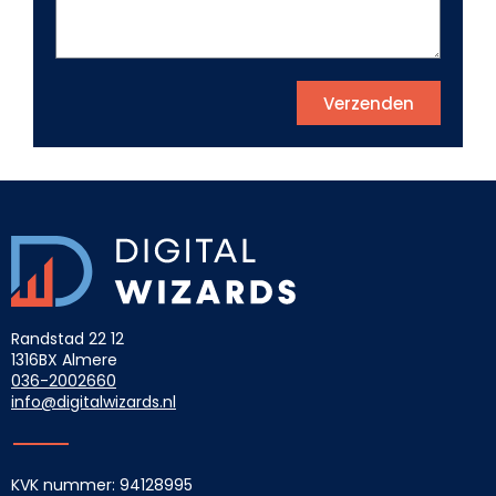
Verzenden
Randstad 22 12
1316BX Almere
036-2002660
info@digitalwizards.nl
KVK nummer: 94128995