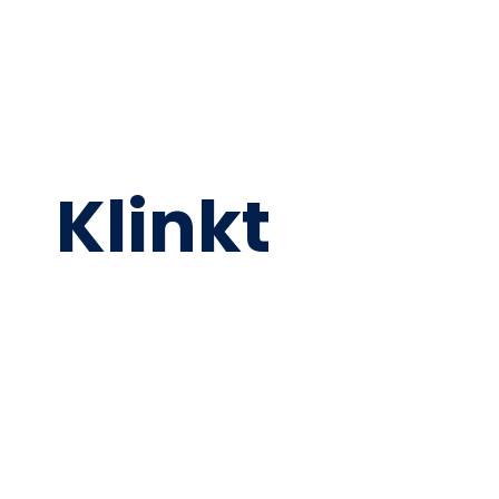
Klinkt
Goed?
We komen graag met je in contact om te kijken
of we je kunnen helpen met een maatwerk
website of groei met online marketing.