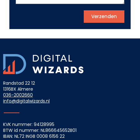
Verzenden
Randstad 22 12
1316BX Almere
036-2002660
info@digitalwizards.nl
KVK nummer: 94128995
BTW id nummer: NL866645652B01
IBAN: NL72 INGB
0008 6156 22