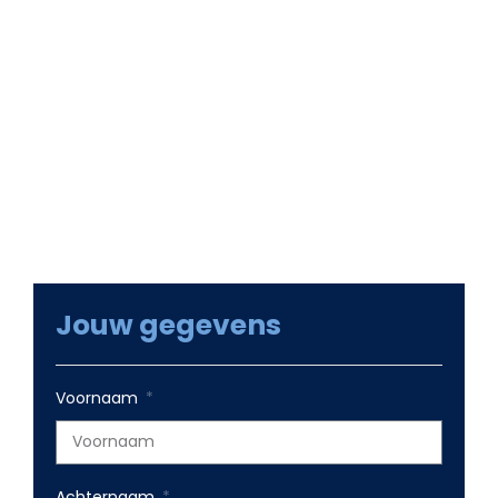
of we je kunnen helpen met een maatwerk
website of groei met online marketing.
Samen met ons team gaan we kijken naar je
wensen en welke groeikansen er zijn. Groeikansen
die op korte termijn voor winstgevende omzet
zorgen en voor online groei op langere termijn.
Jouw gegevens
Voornaam
Achternaam