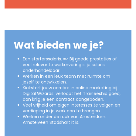
Wat bieden we je?
Een starterssalaris. => Bij goede prestaties of
veel relevante werkervaring is je salaris
onderhandelbaar.
Werken in een leuk team met ruimte om
jezelf te ontwikkelen.
Kickstart jouw carrière in online marketing bij
Digital Wizards: verloopt het Traineeship goed,
dan krijg je een contract aangeboden.
Veel vrijheid om eigen interesses te volgen en
verdieping in je werk aan te brengen.
Werken onder de rook van Amsterdam:
Amstelveen Stadshart it is.