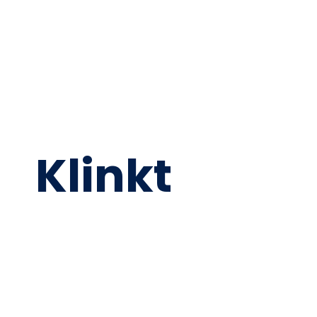
Klinkt
Goed?
We komen graag met je in contact om te kijken