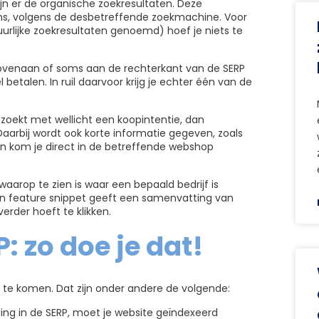
ijn er de organische zoekresultaten. Deze
hans, volgens de desbetreffende zoekmachine. Voor
urlijke zoekresultaten genoemd) hoef je niets te
 bovenaan of soms aan de rechterkant van de SERP
 betalen. In ruil daarvoor krijg je echter één van de
oekt met wellicht een koopintentie, dan
aarbij wordt ook korte informatie gegeven, zoals
 dan kom je direct in de betreffende webshop
(waarop te zien is waar een bepaald bedrijf is
Een feature snippet geeft een samenvatting van
erder hoeft te klikken.
 zo doe je dat!
P te komen. Dat zijn onder andere de volgende:
g in de SERP, moet je website geïndexeerd