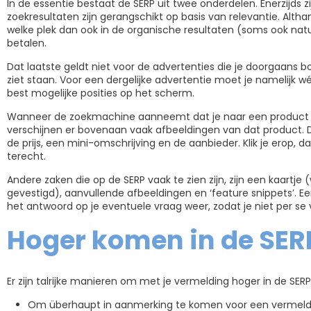
In de essentie bestaat de SERP uit twee onderdelen. Enerzijds z
zoekresultaten zijn gerangschikt op basis van relevantie. Alt
welke plek dan ook in de organische resultaten (soms ook natu
betalen.
Dat laatste geldt niet voor de advertenties die je doorgaans
ziet staan. Voor een dergelijke advertentie moet je namelijk wél
best mogelijke posities op het scherm.
Wanneer de zoekmachine aanneemt dat je naar een product z
verschijnen er bovenaan vaak afbeeldingen van dat product. D
de prijs, een mini-omschrijving en de aanbieder. Klik je erop,
terecht.
Andere zaken die op de SERP vaak te zien zijn, zijn een kaartje 
gevestigd), aanvullende afbeeldingen en ‘feature snippets’. 
het antwoord op je eventuele vraag weer, zodat je niet per se v
Hoger komen in de SERP:
Er zijn talrijke manieren om met je vermelding hoger in de SER
Om überhaupt in aanmerking te komen voor een vermeldin