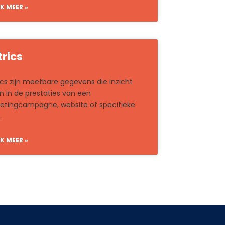
K MEER »
rics
cs zijn meetbare gegevens die inzicht
n in de prestaties van een
etingcampagne, website of specifieke
.
K MEER »