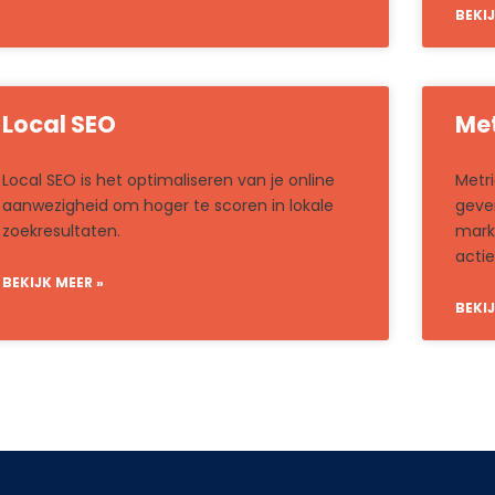
BEKIJ
Local SEO
Met
Local SEO is het optimaliseren van je online
Metri
aanwezigheid om hoger te scoren in lokale
geve
zoekresultaten.
mark
actie
BEKIJK MEER »
BEKIJ