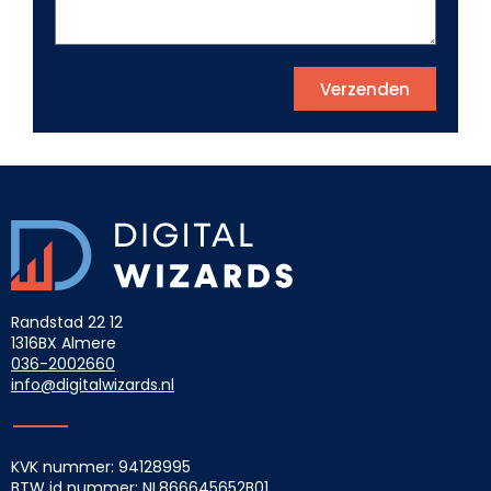
Verzenden
Randstad 22 12
1316BX Almere
036-2002660
info@digitalwizards.nl
KVK nummer: 94128995
BTW id nummer: NL866645652B01